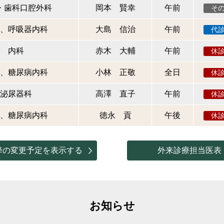
・歯科口腔外科
岡本 賢幸
午前
そ
、呼吸器内科
大島 信治
午前
代
内科
赤木 大輔
午前
休
、糖尿病内科
小林 正敬
全日
休
泌尿器科
高澤 直子
午前
休
、糖尿病内科
徳永 貢
午後
休
降の変更予定を表示する
外来診療担当医表
お知らせ