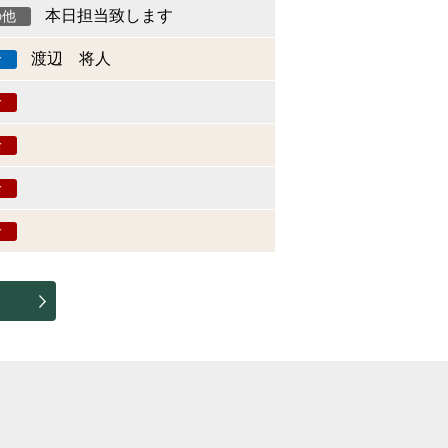
本日担当致します
の他
渡辺 将人
診
診
診
診
診