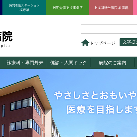
訪問看護ステーション
居宅介護支援事業所
上福岡総合病院 看護部
福寿草
文字拡
トップページ
診療科・専門外来
健診・人間ドック
病院のご案内