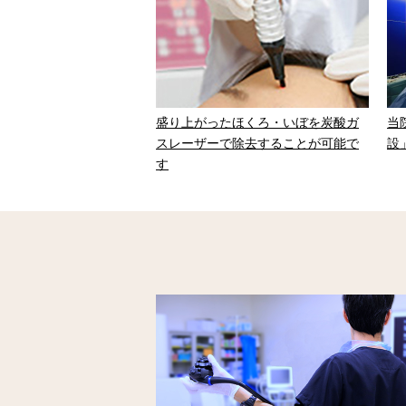
盛り上がったほくろ・いぼを炭酸ガ
当
スレーザーで除去することが可能で
設
す