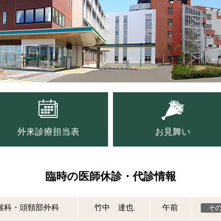
外来診療担当表
お見舞い
臨時の医師休診・代診情報
喉科・頭頸部外科
竹中 達也
午前
そ