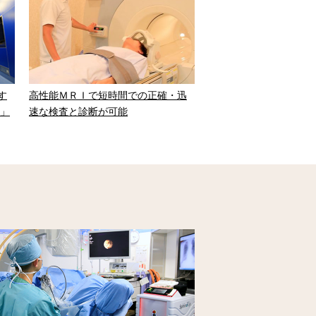
す
高性能ＭＲＩで短時間での正確・迅
ム」
速な検査と診断が可能